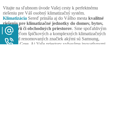
Vitajte na sľubnom úvode Vašej cesty k perfektnému
riešeniu pre Váš osobný klimatizačný systém.
Klimatizácia
Sereď prináša aj do Vášho mesta
kvalitné
riešenia pre klimatizačné jednotky do domov, bytov,
kancelárií či obchodných priestorov
. Sme spoľahlivým
dodávateľom špičkových a komplexných klimatizačných
riešení od renomovaných značiek akými sú Samsung,
Carrier a Gree. Aj Vaše priestory vybavíme inovatívnymi
technológiami s inteligentnými funkciami. Získajte odborné
poradenstvo, návrh projektu Vám na mieru a kvalitné
služby, vrátane komplexného zabezpečenia servisu a
údržby klimatizačnej jednotky, od spoločnosti SGKlima.
Spokojnosť zákazníka a tie najlepšie recenzie a
odporúčania sú pre nás najväčším úspechom
. Dôverujte
nám a staňte sa naším ďalším spokojným klientom.